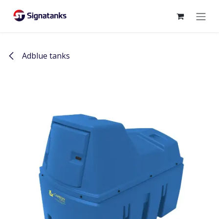
Overslaan naar inhoud
Adblue tanks