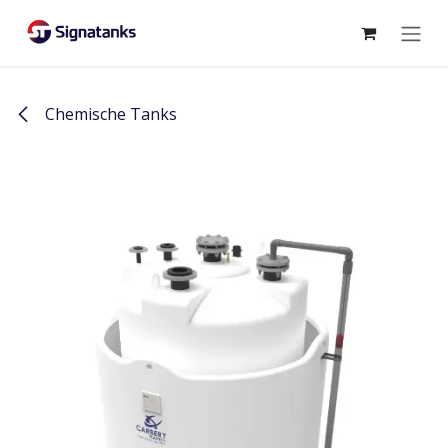
Overslaan naar inhoud
Chemische Tanks