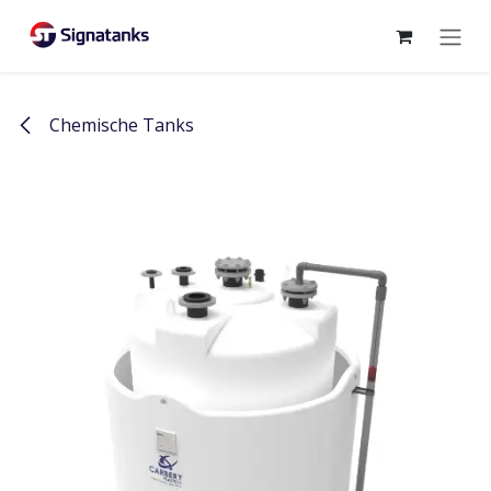
Overslaan naar inhoud
Chemische Tanks