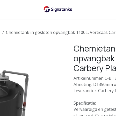
s
Chemietank in gesloten opvangbak 1100L, Verticaal, Carb
Chemietank
opvangbak 1
Carbery Pla
Artikelnummer: C-B
Afmeting: D1350mm 
Leverancier: Carbery P
Specificatie:
Vervaardigd en getes
standaard, Corrosieb