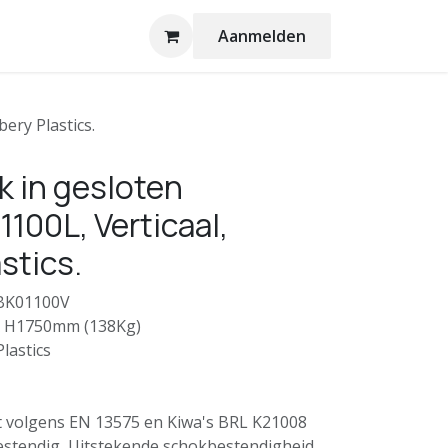
Aanmelden
ery Plastics.
 in gesloten
100L, Verticaal,
stics.
TBK01100V
x H1750mm (138Kg)
lastics
t volgens EN 13575 en Kiwa's BRL K21008
estendig, Uitstekende schokbestendigheid,