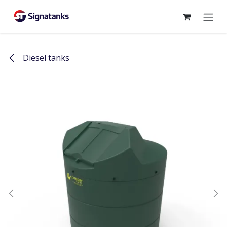
Overslaan naar inhoud
Diesel tanks