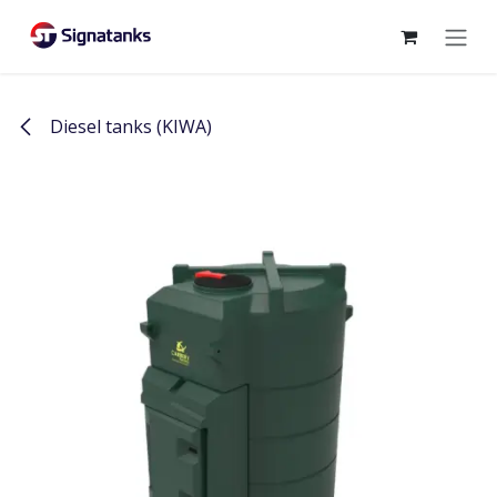
Overslaan naar inhoud
Diesel tanks (KIWA)