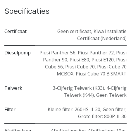
Specificaties
Certificaat
Geen certificaat
,
Kiwa Installatie
Certificaat (Nederland)
Dieselpomp
Piusi Panther 56
,
Piusi Panther 72
,
Piusi
Panther 90
,
Piusi E80
,
Piusi E120
,
Piusi
Cube 56
,
Piusi Cube 70
,
Piusi Cube 70
MCBOX
,
Piusi Cube 70 B.SMART
Telwerk
3-Cijferig Telwerk (K33)
,
4-Cijferig
Telwerk (K44)
,
Geen Telwerk
Filter
Kleine filter: 260HS-II-30
,
Geen filter
,
Grote filter: 800P-II-30
Afgifteslang
Afgifteslang 5m
,
Afgifteslang 10m
,