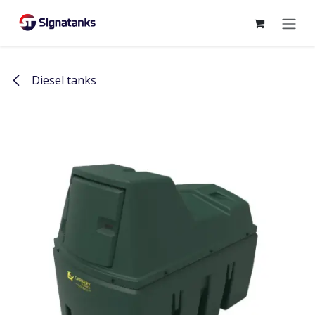
Overslaan naar inhoud
Diesel tanks