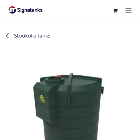
Overslaan naar inhoud
Stookolie tanks